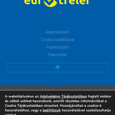
Adatvédelem
Cookie beállítások
Impresszum
Kapcsolat
A weboldalunkon az
Adatvédelmi Tájékoztatóban
foglalt módon
és célból sütiket használunk, amiről részletes információkat a
Cookie Tájékoztató
ban olvashat. Hozzájárulhat a cookie-k
használatához, vagy a
beállítások
használatával szabályozhatja
azokat.