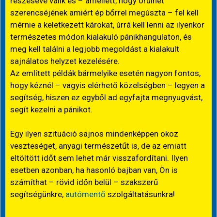
részesévé válik és – amellett, hogy örülhet
szerencséjének amiért ép bőrrel megúszta – fel kell
mérnie a keletkezett károkat, úrrá kell lenni az ilyenkor
természetes módon kialakuló pánikhangulaton, és
meg kell találni a legjobb megoldást a kialakult
sajnálatos helyzet kezelésére.
Az említett példák bármelyike esetén nagyon fontos,
hogy kéznél – vagyis elérhető közelségben – legyen a
segítség, hiszen ez egyből ad egyfajta megnyugvást,
segít kezelni a pánikot.
Egy ilyen szituáció sajnos mindenképpen okoz
veszteséget, anyagi természetűt is, de az emiatt
eltöltött időt sem lehet már visszafordítani. Ilyen
esetben azonban, ha hasonló bajban van, Ön is
számíthat – rövid időn belül – szakszerű
segítségünkre,
autómentő
szolgáltatásunkra!