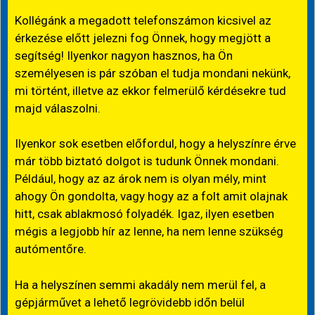
Kollégánk a megadott telefonszámon kicsivel az
érkezése előtt jelezni fog Önnek, hogy megjött a
segítség! Ilyenkor nagyon hasznos, ha Ön
személyesen is pár szóban el tudja mondani nekünk,
mi történt, illetve az ekkor felmerülő kérdésekre tud
majd válaszolni.
Ilyenkor sok esetben előfordul, hogy a helyszínre érve
már több biztató dolgot is tudunk Önnek mondani.
Például, hogy az az árok nem is olyan mély, mint
ahogy Ön gondolta, vagy hogy az a folt amit olajnak
hitt, csak ablakmosó folyadék. Igaz, ilyen esetben
mégis a legjobb hír az lenne, ha nem lenne szükség
autómentőre.
Ha a helyszínen semmi akadály nem merül fel, a
gépjárművet a lehető legrövidebb időn belül